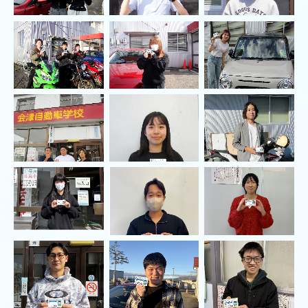
教習車種
小型車両・刈払機講習
小型車両系講習
刈払い機講習
学校案内
指導員紹介
会津自動車学校フォトアルバム
講習実績
アクセス
資料請求
採用情報