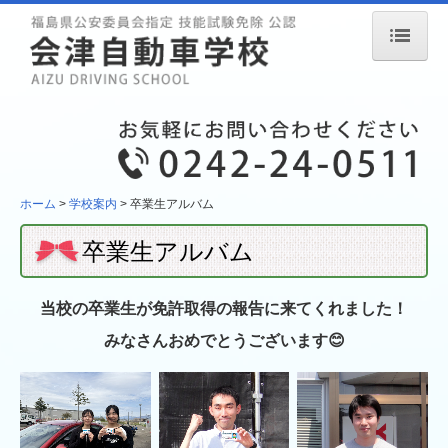
ホーム
お知らせ
入校案内
企業向け講習・施設利用料
ホーム
学校案内
卒業生アルバム
ペーパードライバー講習
卒業生アルバム
教習について
入校手続き
当校の卒業生が免許取得の報告に来てくれました！
入校早期予約
みなさんおめでとうございます😊
休校日
教習の流れ
教習料金一覧