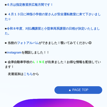
■
６月は指定教習所広報月間です！
■
４月１３日に神指小学校の皆さんが安全運転教室に来て下さいまし
た☺
■
令和８年度、刈払機講習と小型車両系講習の日程が決定いたしまし
た。
■ 当校の
フォトアルバム
ができました！覗いてみてください😊
■
instagram
を開設しました！！
■ 会津自動車学校の
ＬＩＮＥ
が出来ました！お得な情報を配信してい
ます！
友達追加は
こちら
から
▲ PAGE TOP