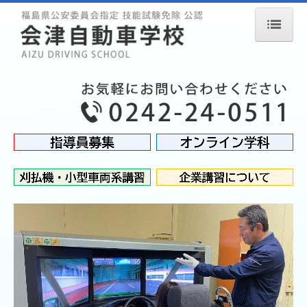
ホーム
お知らせ
入校案内
企業向け講習・施設利用料
ペーパードライバー講習
教習について
入校手続き
入校早期予約
休校日
教習の流れ
教習料金一覧