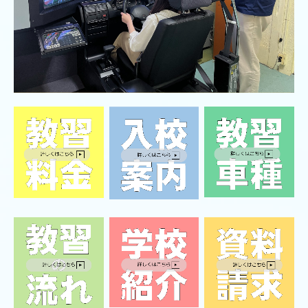
教習車種
小型車両・刈払機講習
小型車両系講習
刈払い機講習
学校案内
指導員紹介
会津自動車学校フォトアルバム
講習実績
アクセス
資料請求
採用情報